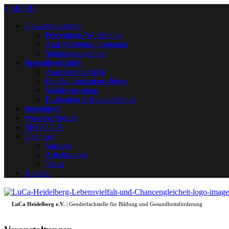
+ MENU
Gewaltprävention
Präventions-Workshops
Anti-Mobbing-Programm
Stärkungsangebote
Jugendberufshilfe
Angebotsübersicht
Berufsinformations-börse
Schulworkshops
Evaluation Schulworkshops
Jugendtreff
Weaving Stories
MOVETIA
Über uns
Satzung
Arbeitsweise
Team
Kontakt
LuCa Heidelberg e.V.
| Genderfachstelle für Bildung und Gesundheitsförderung