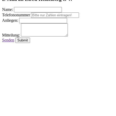
Name:
Telefononummer
Anliegen:
Mitteilung:
Senden