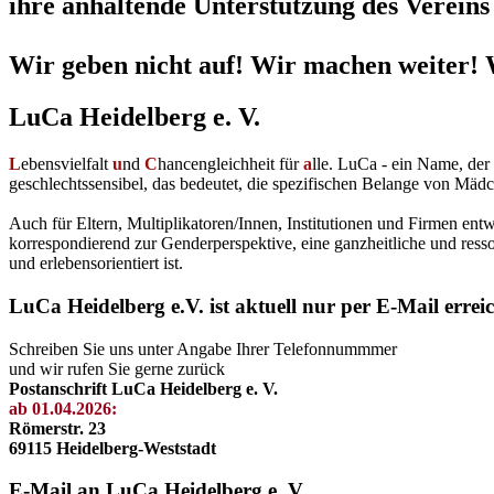
ihre anhaltende Unterstützung des Vereins 
Wir geben nicht auf! Wir machen weiter! 
LuCa Heidelberg e. V.
L
ebensvielfalt
u
nd
C
hancengleichheit für
a
lle. LuCa - ein Name, de
geschlechtssensibel, das bedeutet, die spezifischen Belange von Mädc
Auch für Eltern, Multiplikatoren/Innen, Institutionen und Firmen en
korrespondierend zur Genderperspektive, eine ganzheitliche und resso
und erlebensorientiert ist.
LuCa Heidelberg e.V. ist aktuell nur per E-Mail errei
Schreiben Sie uns unter Angabe Ihrer Telefonnummmer
und wir rufen Sie gerne zurück
Postanschrift LuCa Heidelberg e. V.
ab 01.04.2026:
Römerstr. 23
69115 Heidelberg-Weststadt
E-Mail an LuCa Heidelberg e. V.