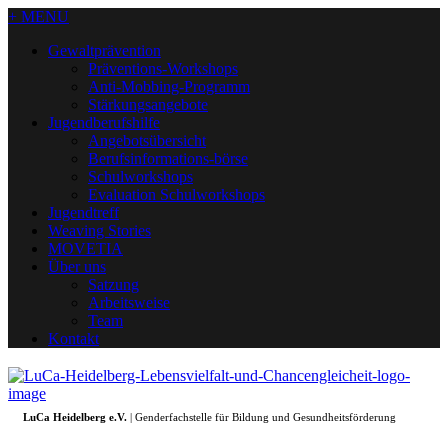
+ MENU
Gewaltprävention
Präventions-Workshops
Anti-Mobbing-Programm
Stärkungsangebote
Jugendberufshilfe
Angebotsübersicht
Berufsinformations-börse
Schulworkshops
Evaluation Schulworkshops
Jugendtreff
Weaving Stories
MOVETIA
Über uns
Satzung
Arbeitsweise
Team
Kontakt
LuCa Heidelberg e.V.
| Genderfachstelle für Bildung und Gesundheitsförderung