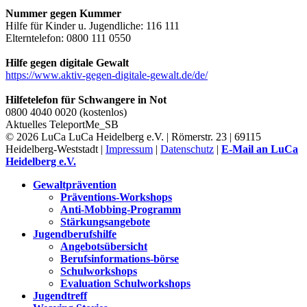
Nummer gegen Kummer
Hilfe für Kinder u. Jugendliche: 116 111
Elterntelefon: 0800 111 0550
Hilfe gegen digitale Gewalt
https://www.aktiv-gegen-digitale-gewalt.de/de/
Hilfetelefon für Schwangere in Not
0800 4040 0020 (kostenlos)
Aktuelles
TeleportMe_SB
© 2026 LuCa LuCa Heidelberg e.V. | Römerstr. 23 | 69115
Heidelberg-Weststadt |
Impressum
|
Datenschutz
|
E-Mail an LuCa
Heidelberg e.V.
Gewaltprävention
Präventions-Workshops
Anti-Mobbing-Programm
Stärkungsangebote
Jugendberufshilfe
Angebotsübersicht
Berufsinformations-börse
Schulworkshops
Evaluation Schulworkshops
Jugendtreff