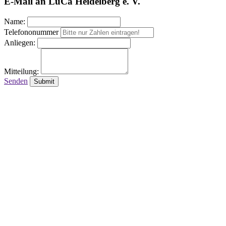
E-Mail an LuCa Heidelberg e. V.
Name:
Telefononummer
Anliegen:
Mitteilung:
Senden