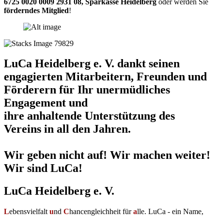
6725 0020 0009 2931 08
,
Sparkasse Heidelberg
oder werden Sie
förderndes Mitglied
!
LuCa Heidelberg e. V. dankt seinen
engagierten Mitarbeitern, Freunden und
Förderern für Ihr unermüdliches
Engagement und
ihre anhaltende Unterstützung des
Vereins in all den Jahren.
Wir geben nicht auf! Wir machen weiter!
Wir sind LuCa!
LuCa Heidelberg e. V.
L
ebensvielfalt
u
nd
C
hancengleichheit für
a
lle. LuCa - ein Name,