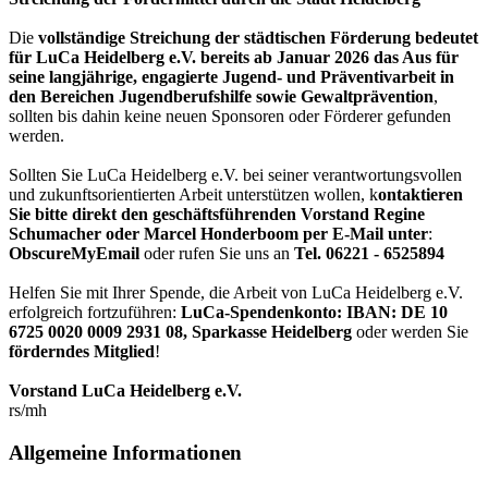
Die
vollständige Streichung der städtischen Förderung bedeutet
für LuCa Heidelberg e.V. bereits ab Januar 2026 das Aus für
seine langjährige, engagierte Jugend- und Präventivarbeit in
den Bereichen Jugendberufshilfe sowie Gewaltprävention
,
sollten bis dahin keine neuen Sponsoren oder Förderer gefunden
werden.
Sollten Sie LuCa Heidelberg e.V. bei seiner verantwortungsvollen
und zukunftsorientierten Arbeit unterstützen wollen, k
ontaktieren
Sie bitte direkt den geschäftsführenden Vorstand Regine
Schumacher oder Marcel Honderboom per E-Mail unter
:
ObscureMyEmail
oder rufen Sie uns an
Tel. 06221 - 6525894
Helfen Sie mit Ihrer Spende, die Arbeit von LuCa Heidelberg e.V.
erfolgreich fortzuführen:
LuCa-Spendenkonto: IBAN:
DE 10
6725 0020 0009 2931 08
,
Sparkasse Heidelberg
oder werden Sie
förderndes Mitglied
!
Vorstand LuCa Heidelberg e.V.
rs/mh
Allgemeine Informationen