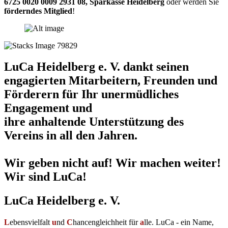
6725 0020 0009 2931 08
,
Sparkasse Heidelberg
oder werden Sie
förderndes Mitglied
!
LuCa Heidelberg e. V. dankt seinen
engagierten Mitarbeitern, Freunden und
Förderern für Ihr unermüdliches
Engagement und
ihre anhaltende Unterstützung des
Vereins in all den Jahren.
Wir geben nicht auf! Wir machen weiter!
Wir sind LuCa!
LuCa Heidelberg e. V.
L
ebensvielfalt
u
nd
C
hancengleichheit für
a
lle. LuCa - ein Name,