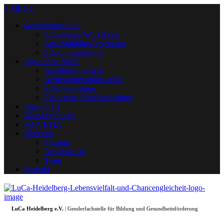
+ MENU
Gewaltprävention
Präventions-Workshops
Anti-Mobbing-Programm
Stärkungsangebote
Jugendberufshilfe
Angebotsübersicht
Berufsinformations-börse
Schulworkshops
Evaluation Schulworkshops
Jugendtreff
Weaving Stories
MOVETIA
Über uns
Satzung
Arbeitsweise
Team
Kontakt
LuCa Heidelberg e.V.
| Genderfachstelle für Bildung und Gesundheitsförderung