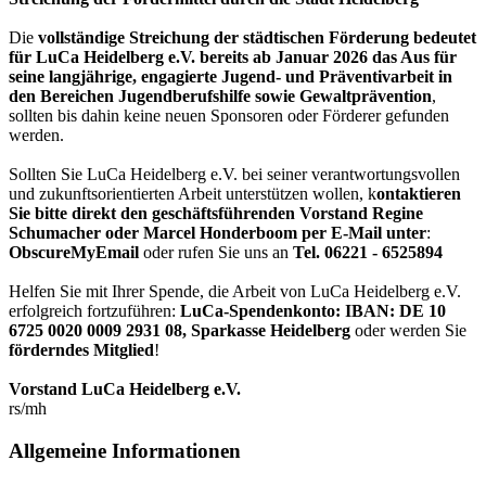
Die
vollständige Streichung der städtischen Förderung bedeutet
für LuCa Heidelberg e.V. bereits ab Januar 2026 das Aus für
seine langjährige, engagierte Jugend- und Präventivarbeit in
den Bereichen Jugendberufshilfe sowie Gewaltprävention
,
sollten bis dahin keine neuen Sponsoren oder Förderer gefunden
werden.
Sollten Sie LuCa Heidelberg e.V. bei seiner verantwortungsvollen
und zukunftsorientierten Arbeit unterstützen wollen, k
ontaktieren
Sie bitte direkt den geschäftsführenden Vorstand Regine
Schumacher oder Marcel Honderboom per E-Mail unter
:
ObscureMyEmail
oder rufen Sie uns an
Tel. 06221 - 6525894
Helfen Sie mit Ihrer Spende, die Arbeit von LuCa Heidelberg e.V.
erfolgreich fortzuführen:
LuCa-Spendenkonto: IBAN:
DE 10
6725 0020 0009 2931 08
,
Sparkasse Heidelberg
oder werden Sie
förderndes Mitglied
!
Vorstand LuCa Heidelberg e.V.
rs/mh
Allgemeine Informationen