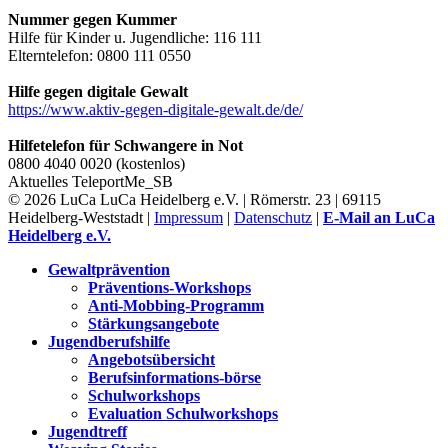
Nummer gegen Kummer
Hilfe für Kinder u. Jugendliche: 116 111
Elterntelefon: 0800 111 0550
Hilfe gegen digitale Gewalt
https://www.aktiv-gegen-digitale-gewalt.de/de/
Hilfetelefon für Schwangere in Not
0800 4040 0020 (kostenlos)
Aktuelles
TeleportMe_SB
© 2026 LuCa LuCa Heidelberg e.V. | Römerstr. 23 | 69115
Heidelberg-Weststadt |
Impressum
|
Datenschutz
|
E-Mail an LuCa
Heidelberg e.V.
Gewaltprävention
Präventions-Workshops
Anti-Mobbing-Programm
Stärkungsangebote
Jugendberufshilfe
Angebotsübersicht
Berufsinformations-börse
Schulworkshops
Evaluation Schulworkshops
Jugendtreff