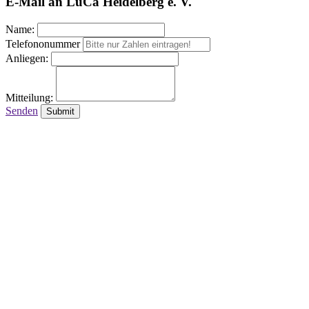
E-Mail an LuCa Heidelberg e. V.
Name:
Telefononummer
Anliegen:
Mitteilung:
Senden