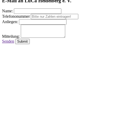
E-Mail an LuCa Heidelberg e. V.
Name:
Telefononummer
Anliegen:
Mitteilung:
Senden