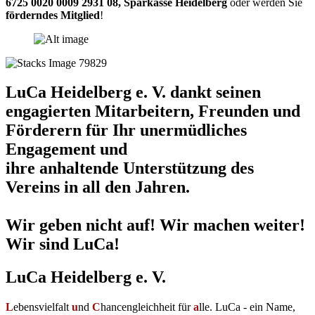
6725 0020 0009 2931 08
,
Sparkasse Heidelberg
oder werden Sie
förderndes Mitglied
!
LuCa Heidelberg e. V. dankt seinen
engagierten Mitarbeitern, Freunden und
Förderern für Ihr unermüdliches
Engagement und
ihre anhaltende Unterstützung des
Vereins in all den Jahren.
Wir geben nicht auf! Wir machen weiter!
Wir sind LuCa!
LuCa Heidelberg e. V.
L
ebensvielfalt
u
nd
C
hancengleichheit für
a
lle. LuCa - ein Name,