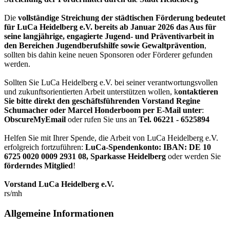
Die
vollständige Streichung der städtischen Förderung bedeutet
für LuCa Heidelberg e.V. bereits ab Januar 2026 das Aus für
seine langjährige, engagierte Jugend- und Präventivarbeit in
den Bereichen Jugendberufshilfe sowie Gewaltprävention
,
sollten bis dahin keine neuen Sponsoren oder Förderer gefunden
werden.
Sollten Sie LuCa Heidelberg e.V. bei seiner verantwortungsvollen
und zukunftsorientierten Arbeit unterstützen wollen, k
ontaktieren
Sie bitte direkt den geschäftsführenden Vorstand Regine
Schumacher oder Marcel Honderboom per E-Mail unter
:
ObscureMyEmail
oder rufen Sie uns an
Tel. 06221 - 6525894
Helfen Sie mit Ihrer Spende, die Arbeit von LuCa Heidelberg e.V.
erfolgreich fortzuführen:
LuCa-Spendenkonto: IBAN:
DE 10
6725 0020 0009 2931 08
,
Sparkasse Heidelberg
oder werden Sie
förderndes Mitglied
!
Vorstand LuCa Heidelberg e.V.
rs/mh
Allgemeine Informationen