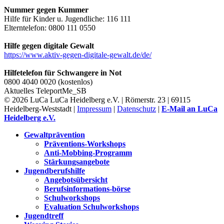
Nummer gegen Kummer
Hilfe für Kinder u. Jugendliche: 116 111
Elterntelefon: 0800 111 0550
Hilfe gegen digitale Gewalt
https://www.aktiv-gegen-digitale-gewalt.de/de/
Hilfetelefon für Schwangere in Not
0800 4040 0020 (kostenlos)
Aktuelles
TeleportMe_SB
© 2026 LuCa LuCa Heidelberg e.V. | Römerstr. 23 | 69115
Heidelberg-Weststadt |
Impressum
|
Datenschutz
|
E-Mail an LuCa
Heidelberg e.V.
Gewaltprävention
Präventions-Workshops
Anti-Mobbing-Programm
Stärkungsangebote
Jugendberufshilfe
Angebotsübersicht
Berufsinformations-börse
Schulworkshops
Evaluation Schulworkshops
Jugendtreff