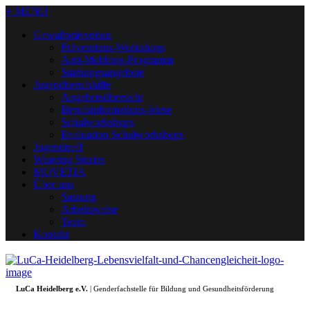
+ MENU
Gewaltprävention
Präventions-Workshops
Anti-Mobbing-Programm
Stärkungsangebote
Jugendberufshilfe
Angebotsübersicht
Berufsinformations-börse
Schulworkshops
Evaluation Schulworkshops
Jugendtreff
Weaving Stories
MOVETIA
Über uns
Satzung
Arbeitsweise
Team
Kontakt
LuCa Heidelberg e.V.
| Genderfachstelle für Bildung und Gesundheitsförderung