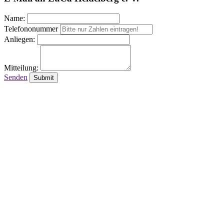
Name:
Telefononummer
Anliegen:
Mitteilung:
Senden