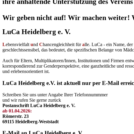
ihre anhaltende Unterstützung des Vereins 
Wir geben nicht auf! Wir machen weiter! 
LuCa Heidelberg e. V.
L
ebensvielfalt
u
nd
C
hancengleichheit für
a
lle. LuCa - ein Name, de
geschlechtssensibel, das bedeutet, die spezifischen Belange von Mädc
Auch für Eltern, Multiplikatoren/Innen, Institutionen und Firmen en
korrespondierend zur Genderperspektive, eine ganzheitliche und resso
und erlebensorientiert ist.
LuCa Heidelberg e.V. ist aktuell nur per E-Mail errei
Schreiben Sie uns unter Angabe Ihrer Telefonnummmer
und wir rufen Sie gerne zurück
Postanschrift LuCa Heidelberg e. V.
ab 01.04.2026:
Römerstr. 23
69115 Heidelberg-Weststadt
E-Mail an LuCa Heidelberg e. V.