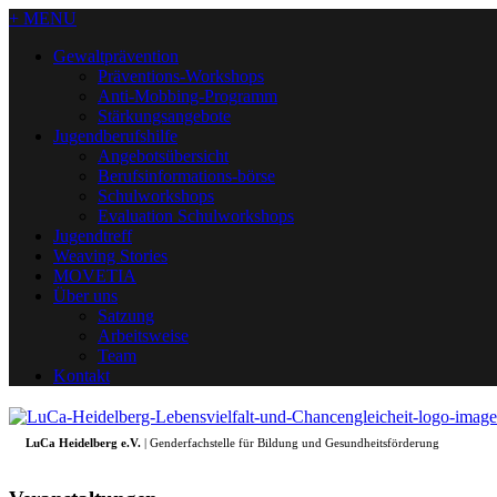
+ MENU
Gewaltprävention
Präventions-Workshops
Anti-Mobbing-Programm
Stärkungsangebote
Jugendberufshilfe
Angebotsübersicht
Berufsinformations-börse
Schulworkshops
Evaluation Schulworkshops
Jugendtreff
Weaving Stories
MOVETIA
Über uns
Satzung
Arbeitsweise
Team
Kontakt
LuCa Heidelberg e.V.
| Genderfachstelle für Bildung und Gesundheitsförderung