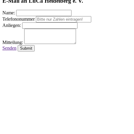
E-Mail an LuCa Heidelberg e. V.
Name:
Telefononummer
Anliegen:
Mitteilung:
Senden