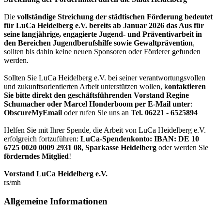
Die
vollständige Streichung der städtischen Förderung bedeutet
für LuCa Heidelberg e.V. bereits ab Januar 2026 das Aus für
seine langjährige, engagierte Jugend- und Präventivarbeit in
den Bereichen Jugendberufshilfe sowie Gewaltprävention
,
sollten bis dahin keine neuen Sponsoren oder Förderer gefunden
werden.
Sollten Sie LuCa Heidelberg e.V. bei seiner verantwortungsvollen
und zukunftsorientierten Arbeit unterstützen wollen, k
ontaktieren
Sie bitte direkt den geschäftsführenden Vorstand Regine
Schumacher oder Marcel Honderboom per E-Mail unter
:
ObscureMyEmail
oder rufen Sie uns an
Tel. 06221 - 6525894
Helfen Sie mit Ihrer Spende, die Arbeit von LuCa Heidelberg e.V.
erfolgreich fortzuführen:
LuCa-Spendenkonto: IBAN:
DE 10
6725 0020 0009 2931 08
,
Sparkasse Heidelberg
oder werden Sie
förderndes Mitglied
!
Vorstand LuCa Heidelberg e.V.
rs/mh
Allgemeine Informationen