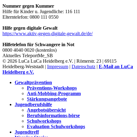
Nummer gegen Kummer
Hilfe für Kinder u. Jugendliche: 116 111
Elterntelefon: 0800 111 0550
Hilfe gegen digitale Gewalt
https://www.aktiv-gegen-digitale-gewalt.de/de/
Hilfetelefon für Schwangere in Not
0800 4040 0020 (kostenlos)
Aktuelles
TeleportMe_SB
© 2026 LuCa LuCa Heidelberg e.V. | Römerstr. 23 | 69115
Heidelberg-Weststadt |
Impressum
|
Datenschutz
|
E-Mail an LuCa
Heidelberg e.V.
Gewaltprävention
Präventions-Workshops
Anti-Mobbing-Programm
Stärkungsangebote
Jugendberufshilfe
Angebotsübersicht
Berufsinformations-börse
Schulworkshops
Evaluation Schulworkshops
Jugendtreff