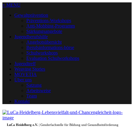
+ MENU
Gewaltprävention
Präventions-Workshops
Anti-Mobbing-Programm
Stärkungsangebote
Jugendberufshilfe
Angebotsübersicht
Berufsinformations-börse
Schulworkshops
Evaluation Schulworkshops
Jugendtreff
Weaving Stories
MOVETIA
Über uns
Satzung
Arbeitsweise
Team
Kontakt
LuCa Heidelberg e.V.
| Genderfachstelle für Bildung und Gesundheitsförderung