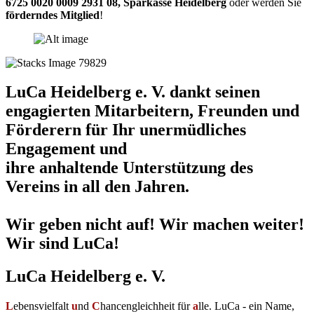
6725 0020 0009 2931 08
,
Sparkasse Heidelberg
oder werden Sie
förderndes Mitglied
!
LuCa Heidelberg e. V. dankt seinen
engagierten Mitarbeitern, Freunden und
Förderern für Ihr unermüdliches
Engagement und
ihre anhaltende Unterstützung des
Vereins in all den Jahren.
Wir geben nicht auf! Wir machen weiter!
Wir sind LuCa!
LuCa Heidelberg e. V.
L
ebensvielfalt
u
nd
C
hancengleichheit für
a
lle. LuCa - ein Name,