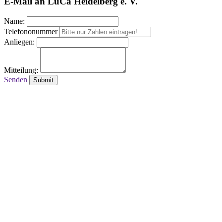
E-Mail an LuCa Heidelberg e. V.
Name:
Telefononummer
Anliegen:
Mitteilung:
Senden