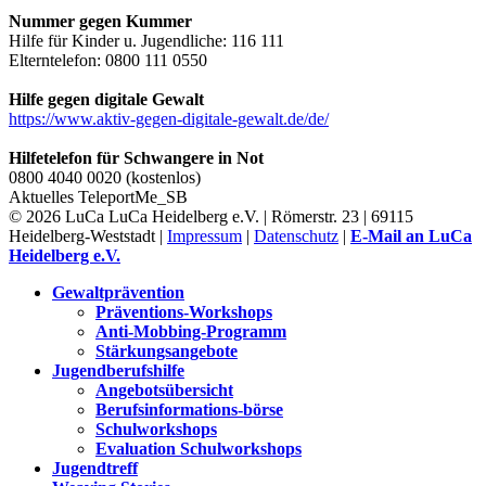
Nummer gegen Kummer
Hilfe für Kinder u. Jugendliche: 116 111
Elterntelefon: 0800 111 0550
Hilfe gegen digitale Gewalt
https://www.aktiv-gegen-digitale-gewalt.de/de/
Hilfetelefon für Schwangere in Not
0800 4040 0020 (kostenlos)
Aktuelles
TeleportMe_SB
© 2026 LuCa LuCa Heidelberg e.V. | Römerstr. 23 | 69115
Heidelberg-Weststadt |
Impressum
|
Datenschutz
|
E-Mail an LuCa
Heidelberg e.V.
Gewaltprävention
Präventions-Workshops
Anti-Mobbing-Programm
Stärkungsangebote
Jugendberufshilfe
Angebotsübersicht
Berufsinformations-börse
Schulworkshops
Evaluation Schulworkshops
Jugendtreff