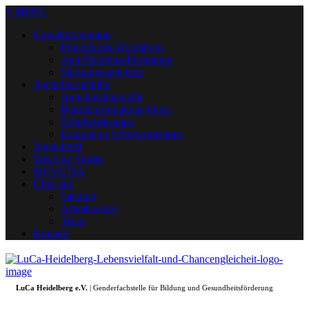
+ MENU
Gewaltprävention
Präventions-Workshops
Anti-Mobbing-Programm
Stärkungsangebote
Jugendberufshilfe
Angebotsübersicht
Berufsinformations-börse
Schulworkshops
Evaluation Schulworkshops
Jugendtreff
Weaving Stories
MOVETIA
Über uns
Satzung
Arbeitsweise
Team
Kontakt
LuCa Heidelberg e.V.
| Genderfachstelle für Bildung und Gesundheitsförderung