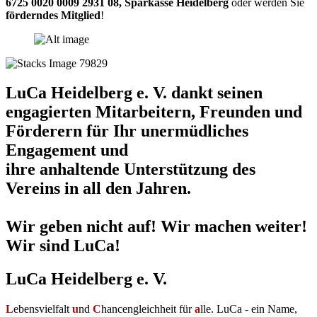
6725 0020 0009 2931 08
,
Sparkasse Heidelberg
oder werden Sie
förderndes Mitglied
!
LuCa Heidelberg e. V. dankt seinen
engagierten Mitarbeitern, Freunden und
Förderern für Ihr unermüdliches
Engagement und
ihre anhaltende Unterstützung des
Vereins in all den Jahren.
Wir geben nicht auf! Wir machen weiter!
Wir sind LuCa!
LuCa Heidelberg e. V.
L
ebensvielfalt
u
nd
C
hancengleichheit für
a
lle. LuCa - ein Name,