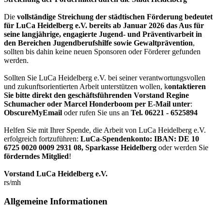
Die
vollständige Streichung der städtischen Förderung bedeutet
für LuCa Heidelberg e.V. bereits ab Januar 2026 das Aus für
seine langjährige, engagierte Jugend- und Präventivarbeit in
den Bereichen Jugendberufshilfe sowie Gewaltprävention
,
sollten bis dahin keine neuen Sponsoren oder Förderer gefunden
werden.
Sollten Sie LuCa Heidelberg e.V. bei seiner verantwortungsvollen
und zukunftsorientierten Arbeit unterstützen wollen, k
ontaktieren
Sie bitte direkt den geschäftsführenden Vorstand Regine
Schumacher oder Marcel Honderboom per E-Mail unter
:
ObscureMyEmail
oder rufen Sie uns an
Tel. 06221 - 6525894
Helfen Sie mit Ihrer Spende, die Arbeit von LuCa Heidelberg e.V.
erfolgreich fortzuführen:
LuCa-Spendenkonto: IBAN:
DE 10
6725 0020 0009 2931 08
,
Sparkasse Heidelberg
oder werden Sie
förderndes Mitglied
!
Vorstand LuCa Heidelberg e.V.
rs/mh
Allgemeine Informationen