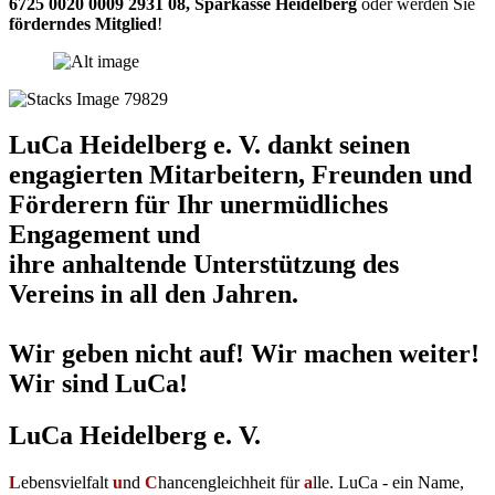
6725 0020 0009 2931 08
,
Sparkasse Heidelberg
oder werden Sie
förderndes Mitglied
!
LuCa Heidelberg e. V. dankt seinen
engagierten Mitarbeitern, Freunden und
Förderern für Ihr unermüdliches
Engagement und
ihre anhaltende Unterstützung des
Vereins in all den Jahren.
Wir geben nicht auf! Wir machen weiter!
Wir sind LuCa!
LuCa Heidelberg e. V.
L
ebensvielfalt
u
nd
C
hancengleichheit für
a
lle. LuCa - ein Name,