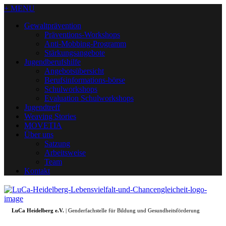
+ MENU
Gewaltprävention
Präventions-Workshops
Anti-Mobbing-Programm
Stärkungsangebote
Jugendberufshilfe
Angebotsübersicht
Berufsinformations-börse
Schulworkshops
Evaluation Schulworkshops
Jugendtreff
Weaving Stories
MOVETIA
Über uns
Satzung
Arbeitsweise
Team
Kontakt
LuCa Heidelberg e.V.
| Genderfachstelle für Bildung und Gesundheitsförderung