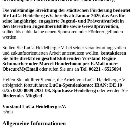
Die
vollständige Streichung der städtischen Förderung bedeutet
für LuCa Heidelberg e.V. bereits ab Januar 2026 das Aus für
seine langjährige, engagierte Jugend- und Präventivarbeit in
den Bereichen Jugendberufshilfe sowie Gewaltprävention
,
sollten bis dahin keine neuen Sponsoren oder Förderer gefunden
werden.
Sollten Sie LuCa Heidelberg e.V. bei seiner verantwortungsvollen
und zukunftsorientierten Arbeit unterstützen wollen, k
ontaktieren
Sie bitte direkt den geschäftsführenden Vorstand Regine
Schumacher oder Marcel Honderboom per E-Mail unter
:
ObscureMyEmail
oder rufen Sie uns an
Tel. 06221 - 6525894
Helfen Sie mit Ihrer Spende, die Arbeit von LuCa Heidelberg e.V.
erfolgreich fortzuführen:
LuCa-Spendenkonto: IBAN:
DE 10
6725 0020 0009 2931 08
,
Sparkasse Heidelberg
oder werden Sie
förderndes Mitglied
!
Vorstand LuCa Heidelberg e.V.
rs/mh
Allgemeine Informationen