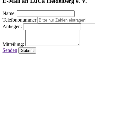
E-Mail an LuCa Heidelberg e. V.
Name:
Telefononummer
Anliegen:
Mitteilung:
Senden