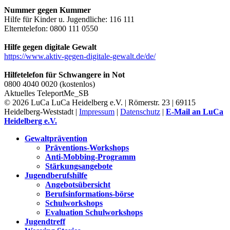
Nummer gegen Kummer
Hilfe für Kinder u. Jugendliche: 116 111
Elterntelefon: 0800 111 0550
Hilfe gegen digitale Gewalt
https://www.aktiv-gegen-digitale-gewalt.de/de/
Hilfetelefon für Schwangere in Not
0800 4040 0020 (kostenlos)
Aktuelles
TeleportMe_SB
© 2026 LuCa LuCa Heidelberg e.V. | Römerstr. 23 | 69115
Heidelberg-Weststadt |
Impressum
|
Datenschutz
|
E-Mail an LuCa
Heidelberg e.V.
Gewaltprävention
Präventions-Workshops
Anti-Mobbing-Programm
Stärkungsangebote
Jugendberufshilfe
Angebotsübersicht
Berufsinformations-börse
Schulworkshops
Evaluation Schulworkshops
Jugendtreff