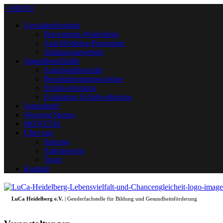
+ MENU
Gewaltprävention
Präventions-Workshops
Anti-Mobbing-Programm
Stärkungsangebote
Jugendberufshilfe
Angebotsübersicht
Berufsinformations-börse
Schulworkshops
Evaluation Schulworkshops
Jugendtreff
Weaving Stories
MOVETIA
Über uns
Satzung
Arbeitsweise
Team
Kontakt
LuCa Heidelberg e.V.
| Genderfachstelle für Bildung und Gesundheitsförderung