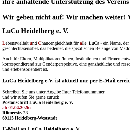
ihre anhaltende Unterstützung des Vereins 
Wir geben nicht auf! Wir machen weiter! 
LuCa Heidelberg e. V.
L
ebensvielfalt
u
nd
C
hancengleichheit für
a
lle. LuCa - ein Name, de
geschlechtssensibel, das bedeutet, die spezifischen Belange von Mädc
Auch für Eltern, Multiplikatoren/Innen, Institutionen und Firmen en
korrespondierend zur Genderperspektive, eine ganzheitliche und resso
und erlebensorientiert ist.
LuCa Heidelberg e.V. ist aktuell nur per E-Mail errei
Schreiben Sie uns unter Angabe Ihrer Telefonnummmer
und wir rufen Sie gerne zurück
Postanschrift LuCa Heidelberg e. V.
ab 01.04.2026:
Römerstr. 23
69115 Heidelberg-Weststadt
E-Mail an LuCa Heidelberg e. V.