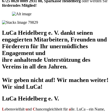
6725 0020 0009 2931 08
,
Sparkasse Heidelberg
oder werden Sie
förderndes Mitglied
!
LuCa Heidelberg e. V. dankt seinen
engagierten Mitarbeitern, Freunden und
Förderern für Ihr unermüdliches
Engagement und
ihre anhaltende Unterstützung des
Vereins in all den Jahren.
Wir geben nicht auf! Wir machen weiter!
Wir sind LuCa!
LuCa Heidelberg e. V.
L
ebensvielfalt
u
nd
C
hancengleichheit für
a
lle. LuCa - ein Name,