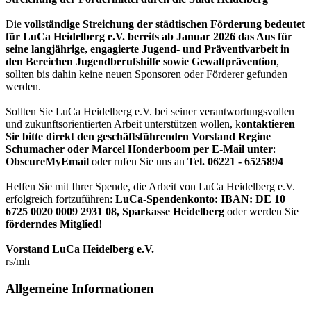
Die
vollständige Streichung der städtischen Förderung bedeutet
für LuCa Heidelberg e.V. bereits ab Januar 2026 das Aus für
seine langjährige, engagierte Jugend- und Präventivarbeit in
den Bereichen Jugendberufshilfe sowie Gewaltprävention
,
sollten bis dahin keine neuen Sponsoren oder Förderer gefunden
werden.
Sollten Sie LuCa Heidelberg e.V. bei seiner verantwortungsvollen
und zukunftsorientierten Arbeit unterstützen wollen, k
ontaktieren
Sie bitte direkt den geschäftsführenden Vorstand Regine
Schumacher oder Marcel Honderboom per E-Mail unter
:
ObscureMyEmail
oder rufen Sie uns an
Tel. 06221 - 6525894
Helfen Sie mit Ihrer Spende, die Arbeit von LuCa Heidelberg e.V.
erfolgreich fortzuführen:
LuCa-Spendenkonto: IBAN:
DE 10
6725 0020 0009 2931 08
,
Sparkasse Heidelberg
oder werden Sie
förderndes Mitglied
!
Vorstand LuCa Heidelberg e.V.
rs/mh
Allgemeine Informationen