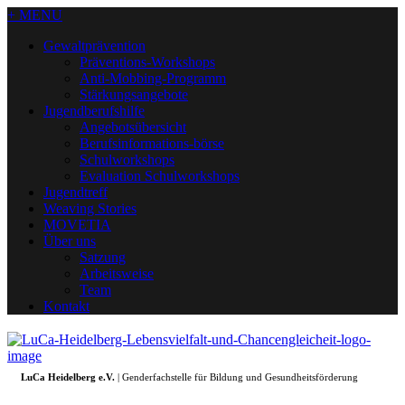
+ MENU
Gewaltprävention
Präventions-Workshops
Anti-Mobbing-Programm
Stärkungsangebote
Jugendberufshilfe
Angebotsübersicht
Berufsinformations-börse
Schulworkshops
Evaluation Schulworkshops
Jugendtreff
Weaving Stories
MOVETIA
Über uns
Satzung
Arbeitsweise
Team
Kontakt
LuCa Heidelberg e.V.
| Genderfachstelle für Bildung und Gesundheitsförderung