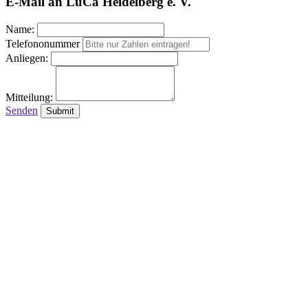
E-Mail an LuCa Heidelberg e. V.
Name:
Telefononummer
Anliegen:
Mitteilung:
Senden