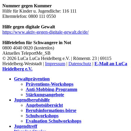
Nummer gegen Kummer
Hilfe für Kinder u. Jugendliche: 116 111
Elterntelefon: 0800 111 0550
Hilfe gegen digitale Gewalt
https://www.aktiv-gegen-digitale-gewalt.de/de/
Hilfetelefon für Schwangere in Not
0800 4040 0020 (kostenlos)
Aktuelles
TeleportMe_SB
© 2026 LuCa LuCa Heidelberg e.V. | Römerstr. 23 | 69115
Heidelberg-Weststadt |
Impressum
|
Datenschutz
|
E-Mail an LuCa
Heidelberg e.V.
Gewaltprävention
Präventions-Workshops
Anti-Mobbing-Programm
Stärkungsangebote
Jugendberufshilfe
Angebotsübersicht
Berufsinformations-börse
Schulworkshops
Evaluation Schulworkshops
Jugendtreff