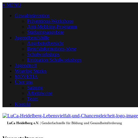
+ MENU
Gewaltprävention
Präventions-Workshops
Anti-Mobbing-Programm
Stärkungsangebote
Jugendberufshilfe
Angebotsübersicht
Berufsinformations-börse
Schulworkshops
Evaluation Schulworkshops
Jugendtreff
Weaving Stories
MOVETIA
Über uns
Satzung
Arbeitsweise
Team
Kontakt
LuCa Heidelberg e.V.
| Genderfachstelle für Bildung und Gesundheitsförderung