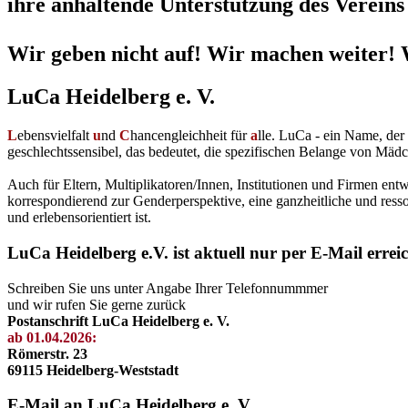
ihre anhaltende Unterstützung des Vereins 
Wir geben nicht auf! Wir machen weiter! 
LuCa Heidelberg e. V.
L
ebensvielfalt
u
nd
C
hancengleichheit für
a
lle. LuCa - ein Name, de
geschlechtssensibel, das bedeutet, die spezifischen Belange von Mädc
Auch für Eltern, Multiplikatoren/Innen, Institutionen und Firmen en
korrespondierend zur Genderperspektive, eine ganzheitliche und resso
und erlebensorientiert ist.
LuCa Heidelberg e.V. ist aktuell nur per E-Mail errei
Schreiben Sie uns unter Angabe Ihrer Telefonnummmer
und wir rufen Sie gerne zurück
Postanschrift LuCa Heidelberg e. V.
ab 01.04.2026:
Römerstr. 23
69115 Heidelberg-Weststadt
E-Mail an LuCa Heidelberg e. V.