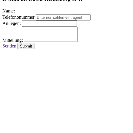
Name:
Telefononummer
Anliegen:
Mitteilung:
Senden