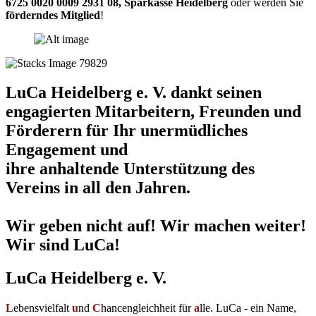
6725 0020 0009 2931 08
,
Sparkasse Heidelberg
oder werden Sie
förderndes Mitglied
!
LuCa Heidelberg e. V. dankt seinen
engagierten Mitarbeitern, Freunden und
Förderern für Ihr unermüdliches
Engagement und
ihre anhaltende Unterstützung des
Vereins in all den Jahren.
Wir geben nicht auf! Wir machen weiter!
Wir sind LuCa!
LuCa Heidelberg e. V.
L
ebensvielfalt
u
nd
C
hancengleichheit für
a
lle. LuCa - ein Name,