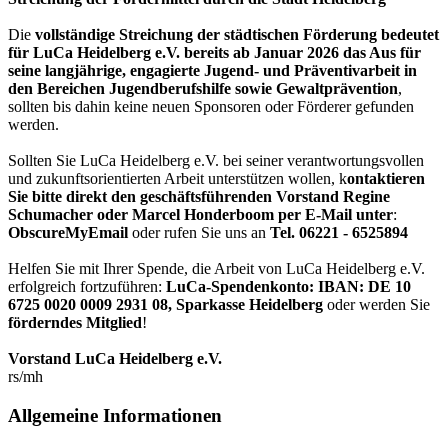
Die
vollständige Streichung der städtischen Förderung bedeutet
für LuCa Heidelberg e.V. bereits ab Januar 2026 das Aus für
seine langjährige, engagierte Jugend- und Präventivarbeit in
den Bereichen Jugendberufshilfe sowie Gewaltprävention
,
sollten bis dahin keine neuen Sponsoren oder Förderer gefunden
werden.
Sollten Sie LuCa Heidelberg e.V. bei seiner verantwortungsvollen
und zukunftsorientierten Arbeit unterstützen wollen, k
ontaktieren
Sie bitte direkt den geschäftsführenden Vorstand Regine
Schumacher oder Marcel Honderboom per E-Mail unter
:
ObscureMyEmail
oder rufen Sie uns an
Tel. 06221 - 6525894
Helfen Sie mit Ihrer Spende, die Arbeit von LuCa Heidelberg e.V.
erfolgreich fortzuführen:
LuCa-Spendenkonto: IBAN:
DE 10
6725 0020 0009 2931 08
,
Sparkasse Heidelberg
oder werden Sie
förderndes Mitglied
!
Vorstand LuCa Heidelberg e.V.
rs/mh
Allgemeine Informationen