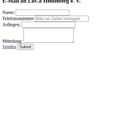
E-Mail an LuCa Heidelberg e. V.
Name:
Telefononummer
Anliegen:
Mitteilung:
Senden