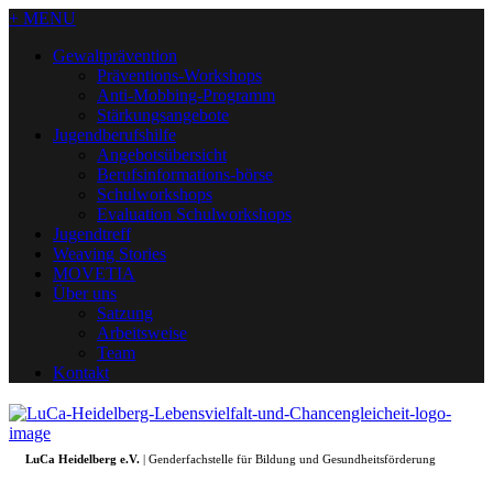
+ MENU
Gewaltprävention
Präventions-Workshops
Anti-Mobbing-Programm
Stärkungsangebote
Jugendberufshilfe
Angebotsübersicht
Berufsinformations-börse
Schulworkshops
Evaluation Schulworkshops
Jugendtreff
Weaving Stories
MOVETIA
Über uns
Satzung
Arbeitsweise
Team
Kontakt
LuCa Heidelberg e.V.
| Genderfachstelle für Bildung und Gesundheitsförderung