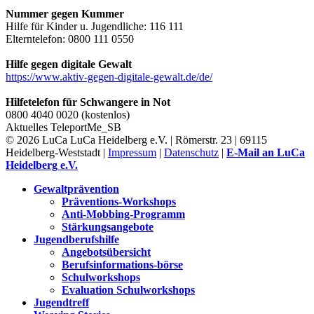
Nummer gegen Kummer
Hilfe für Kinder u. Jugendliche: 116 111
Elterntelefon: 0800 111 0550
Hilfe gegen digitale Gewalt
https://www.aktiv-gegen-digitale-gewalt.de/de/
Hilfetelefon für Schwangere in Not
0800 4040 0020 (kostenlos)
Aktuelles
TeleportMe_SB
© 2026 LuCa LuCa Heidelberg e.V. | Römerstr. 23 | 69115
Heidelberg-Weststadt |
Impressum
|
Datenschutz
|
E-Mail an LuCa
Heidelberg e.V.
Gewaltprävention
Präventions-Workshops
Anti-Mobbing-Programm
Stärkungsangebote
Jugendberufshilfe
Angebotsübersicht
Berufsinformations-börse
Schulworkshops
Evaluation Schulworkshops
Jugendtreff